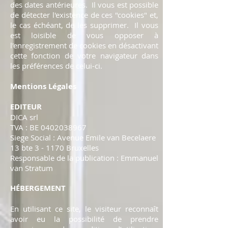
des dates antérieures. Il vous est possible
de détecter l'existence de ces "cookies" et,
le cas échéant, de les supprimer. Il vous
est loisible de vous opposer à
l'enregistrement de cookies en désactivant
cette fonction de votre navigateur dans
les préférences de celui-ci.
Mentions Légales
EDITEUR
DICA srl
TVA : BE
0402038967
Siege Social : Avenue Emile van Becelaere
13 bte 3 - 1170 Bruxelles
Responsable de la publication : Emmanuel
van Stratum
HÉBERGEMENT
En utilisant ce site, le visiteur reconnaît
avoir eu la possibilité de prendre