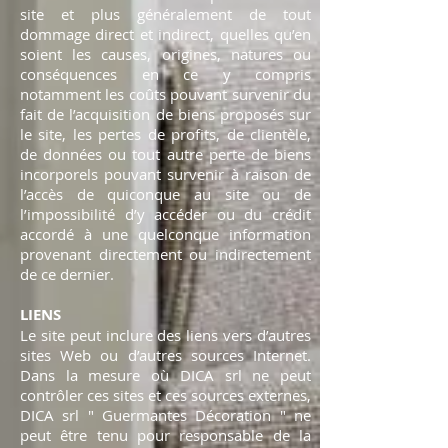
site
et plus généralement de tout
dommage direct et indirect, quelles qu’en
soient les causes, origines, natures ou
conséquences en ce y compris
notamment les coûts pouvant survenir du
fait de l’acquisition de biens proposés sur
le site, les pertes de profits, de clientèle,
de données ou tout autre perte de biens
incorporels pouvant survenir à raison de
l’accès de quiconque au site ou de
l’impossibilité d’y accéder ou du crédit
accordé à une quelconque information
provenant directement ou indirectement
de ce dernier.
LIENS
Le site peut inclure des liens vers d’autres
sites Web ou d’autres sources Internet.
Dans la mesure où DICA srl ne peut
contrôler ces sites et ces sources externes,
DICA srl " Guermantes Décoration " ne
peut être tenu pour responsable de la