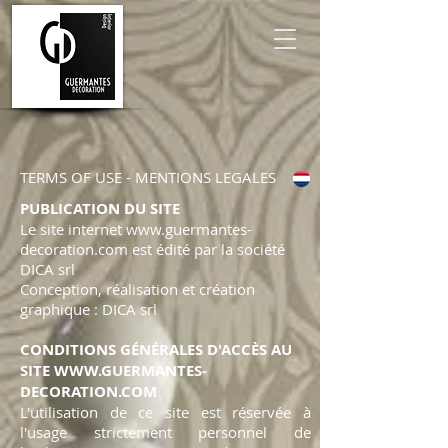
TERMS OF USE - MENTIONS LEGALES
PUBLICATION DU SITE
Le site internet
www.guermantes-
decoration.com
est édité par la société
DICA srl
Conception, réalisation et création
graphique : DICA srl
CONDITIONS GÉNÉRALES D'ACCÈS AU
SITE
WWW.GUERMANTES-
DECORATION.COM
L'utilisation de ce site est réservée à
l'usage strictement personnel de