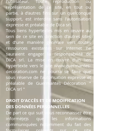
l’utilisateur. Toute reproduction ou
représentation de ce site, en tout ou
partie, à d'autres fins sur un quelconque
support, est interdite sans l’autorisation
expresse et préalable de Dica srl.
Tous liens hypertextes mis en œuvre au
sein de ce site en direction d’autres sites
et d’une manière générale vers toutes
ressources existantes sur Internet ne
sauraient engager la responsabilité de
DICA srl. La mise en œuvre d’un lien
hypertexte vers le site www.guermantes-
decoration.com ne pourra se faire que
sous réserve de l’autorisation expresse et
préalable de Guermantes Décoration "
DICA srl "
DROIT D'ACCÈS ET DE MODIFICATION
DES DONNÉES PERSONNELLES
De part ce qui suit vous reconnaissez être
informé(e)s que les informations
communiquées notamment du fait des
formulaires présents sur ce site