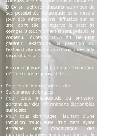
connaissance des conditions d’utilisation.
DICA srl, s’efforce d’assurer au mieux de
ses possibilités, l’exactitude et la mise à
jour des informations diffusées sur ce
site, dont elle se réserve le droit de
corriger, à tout moment et sans préavis, le
contenu. Toutefois, DICA srl, ne peut
garantir l’exactitude, la précision ou
l’exhaustivité des informations mises à la
disposition sur ce site.
En conséquence, Guermantes Décoration
décline toute responsabilité :
Pour toute interruption du site
Survenance de bogues
Pour toute inexactitude ou omission
portant sur des informations disponibles
sur le site
Pour tous dommages résultant d’une
intrusion frauduleuse d’un tiers ayant
entraîné une modification des
informations mises à la disposition sur le