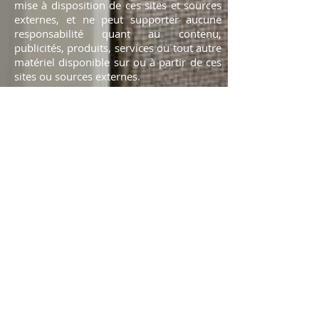
mise à disposition de ces sites et sources
externes, et ne peut supporter aucune
responsabilité quant au contenu,
publicités, produits, services ou tout autre
matériel disponible sur ou à partir de ces
sites ou sources externes.
DICA srl, ne pourra être tenu responsable
de tous dommages ou pertes avérés ou
allégués consécutifs ou en relation avec
l’utilisation ou avec le fait d’avoir fait
confiance au contenu, à des biens ou des
services disponibles sur ces sites ou
sources externes.
DROIT DE PROPRIÉTÉ DE DICA srl "
Guermantes Décoration "
Notre site ainsi que tout logiciel utilisé
nécessairement en relation avec celui-ci
peut contenir des informations
confidentielles et protégées par le droit de
propriété intellectuelle en vigueur ou