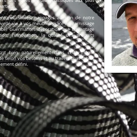
ers des styles les plus classiques aux plus
artie.
tentures, stores, nappages au sein de notre
velle vie à vos meubles grâce au garnissage
abel Guermantes décoration axe d'avantage
on, l'innovation, la qualité des produits
scrit bien naturellement dans cette même
e selon vos besoins et au travers d'un cahier
lement défini.