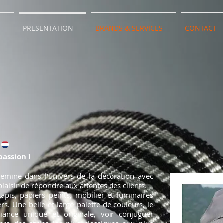
L
PRESENTATION
BRANDS & SERVICES
CONTACT
assion !
hemine dans l'univers de la décoration avec
aisir de répondre aux attentes des clients.
tapis, papiers peints, mobilier et luminaires
ers.
Une belle et large palette de couleurs, le
iance unique et originale, voir conjuguer