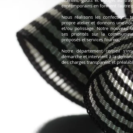
attentes, goûts et budget au trav
contemporains en forment l'autre p
Nous réalisons les confections, 
propre atelier et donnons une nou
et/ou polissage.
Notre nouveau l
ses priorités sur la communicati
proposés et services fournis.
Notre département conseil s'in
démarche et intervient à la demand
des charges transparent et préalab