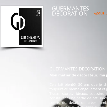
GUERMANTES
DECORATION
ACCUEI
GUERMANTES DECORATION
Mon métier de décorateur, ma p
Cela fait bientôt 30 ans que je c
toujours ce même engouement et pl
Tissus, stores, rideaux, coussins, 
constituent une partie de cet univ
soucis du détail, de créer l'amb