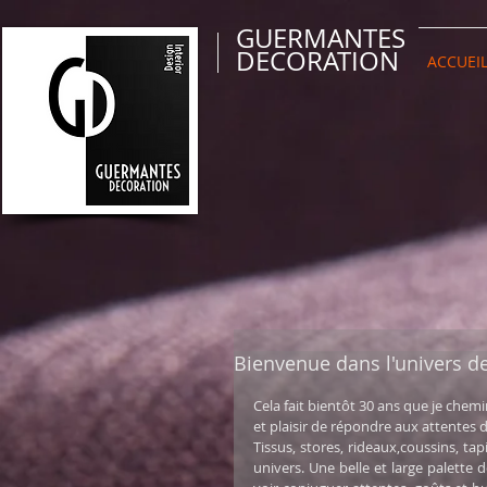
GUERMANTES
DECORATION
ACCUEI
Bienvenue dans l'univers 
Cela fait bientôt 30 ans que je che
et plaisir de répondre aux attentes de
Tissus, stores, rideaux,coussins, tap
univers. Une belle et large palette d