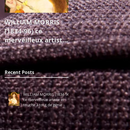
WILLIAM MORRIS
Celle qui
(1834-96) ce
révolutionna la
merveilleux artiste
décoration
et touche à tout de
d'intérieurs - La
génie
Grande Madeleine
Castaing
Recent Posts
WILLIAM MORRIS (1834-96)
ce merveilleux artiste et
touche à tout de génie