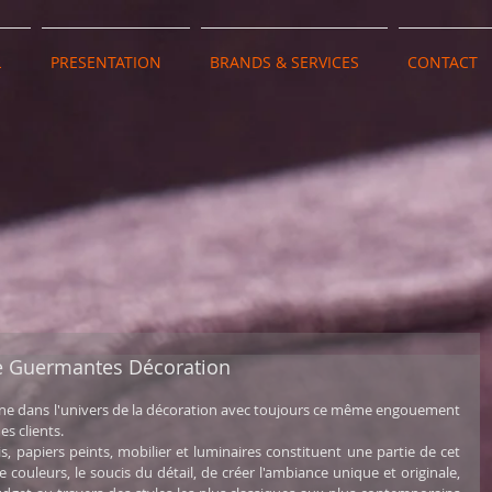
L
PRESENTATION
BRANDS & SERVICES
CONTACT
de Guermantes Décoration
mine dans l'univers de la décoration avec toujours ce même engouement 
s clients.  
is, papiers peints, mobilier et luminaires constituent une partie de cet 
e couleurs, le soucis du détail, de créer l'ambiance unique et originale, 