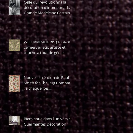
Celle qui révolutionna la
décoration d'intérieurs - La
Grande Madeleine Castaing
WILLIAM MORRIS (1834-96)
ce merveilleux artiste et
touche à tout de génie
Nouvelle création de Paul
Smith for The Rug Company
; à chaque fois
l'émerveillement !
Bienvenue dans l'univers de
Guermantes Décoration