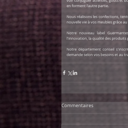
voir conjuguer attentes, goûts et b
en forment l'autre partie.   
Nous réalisons les confections, ten
nouvelle vie à vos meubles grâce au g
Notre nouveau label Guermantes 
l'innovation, la qualité des produits 
Notre département conseil s'inscr
demande selon vos besoins et au tra
Commentaires