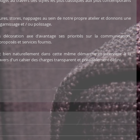
udget au travers des styles les plus classiques aux plus contemporains 
tures, stores, nappages au sein de notre propre atelier et donnons une 
arnissage et / ou polissage.    
décoration axe d'avantage ses priorités sur la communication, 
proposés et services fournis. 
it bien naturellement dans cette même démarche et intervient à la 
vers d'un cahier des charges transparent et préalablement défini.